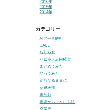
2016年
2015年
2014年
カテゴリー
AIデータ解析
CALC
お知らせ
ハピネス志向経営
まとめてみた
やってみた
徒然なるままに
意思表明
未分類
現場からこんにちは
空実天