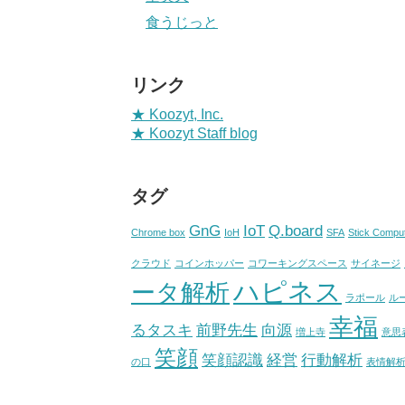
食うじっと
リンク
★ Koozyt, Inc.
★ Koozyt Staff blog
タグ
GnG
IoT
Q.board
Chrome box
IoH
SFA
Stick Compu
クラウド
コインホッパー
コワーキングスペース
サイネージ
ハピネス
ータ解析
ラポール
ル
幸福
るタスキ
前野先生
向源
増上寺
意思
笑顔
笑顔認識
経営
行動解析
の口
表情解