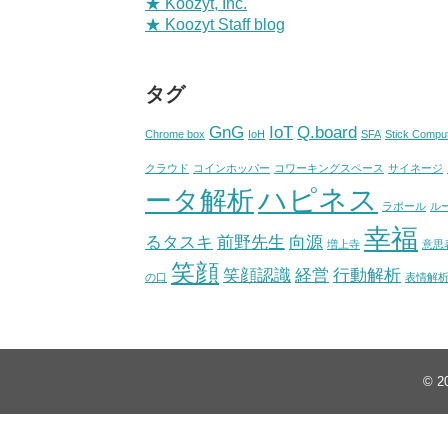
★ Koozyt, Inc.
★ Koozyt Staff blog
タグ
GnG
IoT
Q.board
Chrome box
IoH
SFA
Stick Compu
クラウド
コインホッパー
コワーキングスペース
サイネージ
ハピネス
ータ解析
ラポール
ル
幸福
るタスキ
前野先生
向源
増上寺
意思
笑顔
笑顔認識
経営
行動解析
の口
表情解
© 2