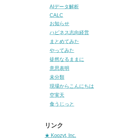
AIデータ解析
CALC
お知らせ
ハピネス志向経営
まとめてみた
やってみた
徒然なるままに
意思表明
未分類
現場からこんにちは
空実天
食うじっと
リンク
★ Koozyt, Inc.