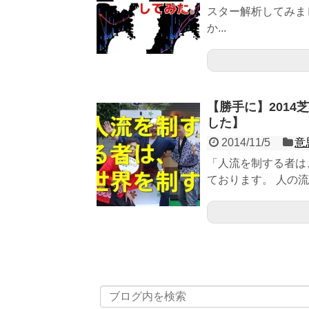
スター解析してみま
か...
【勝手に】201
した】
2014/11/5
意
「人流を制する者は、
ております。 人の流