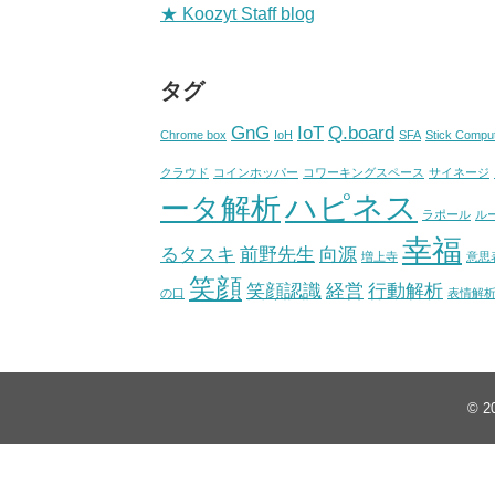
★ Koozyt Staff blog
タグ
GnG
IoT
Q.board
Chrome box
IoH
SFA
Stick Compu
クラウド
コインホッパー
コワーキングスペース
サイネージ
ハピネス
ータ解析
ラポール
ル
幸福
るタスキ
前野先生
向源
増上寺
意思
笑顔
笑顔認識
経営
行動解析
の口
表情解
© 2