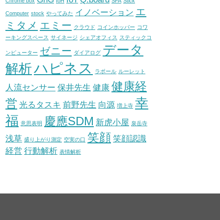
Chrome box
IoH
SFA
Stick
エ
イノベーション
Computer
stock
やってみた
ミタメ
エミー
クラウド
コインホッパー
コワ
ーキングスペース
サイネージ
シェアオフィス
スティックコ
データ
ゼニー
ンピューター
ダイアログ
ハピネス
解析
ラポール
ルーレット
健康経
人流センサー
保井先生
健康
幸
営
光るタスキ
前野先生
向源
増上寺
福
慶應SDM
新虎小屋
意思表明
泉岳寺
笑顔
浅草
笑顔認識
盛り上がり測定
空実の口
経営
行動解析
表情解析