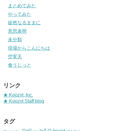
まとめてみた
やってみた
徒然なるままに
意思表明
未分類
現場からこんにちは
空実天
食うじっと
リンク
★ Koozyt, Inc.
★ Koozyt Staff blog
タグ
GnG
IoT
Q.board