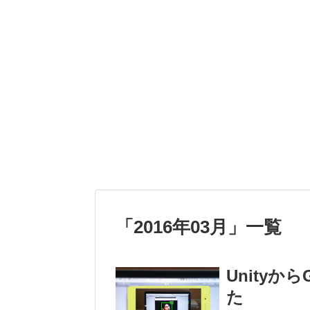
「
2016年03月
」
一覧
UnityからG
た