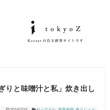
ぎりと味噌汁と私」炊き出し
2016/7/15
やってみた
,
意思表明
,
食うじっと