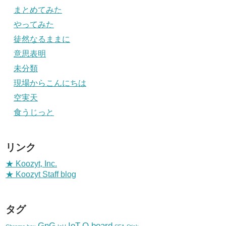
まとめてみた
やってみた
徒然なるままに
意思表明
未分類
現場からこんにちは
空実天
食うじっと
リンク
★ Koozyt, Inc.
★ Koozyt Staff blog
タグ
GnG
IoT
Q.board