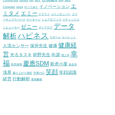
Chrome box
IoH
SFA
Stick
エ
イノベーション
Computer
stock
やってみた
ミタメ
エミー
クラウド
コインホッパー
コワ
ーキングスペース
サイネージ
シェアオフィス
スティックコ
データ
ゼニー
ンピューター
ダイアログ
ハピネス
解析
ラポール
ルーレット
健康経
人流センサー
保井先生
健康
幸
営
光るタスキ
前野先生
向源
増上寺
福
慶應SDM
新虎小屋
意思表明
泉岳寺
笑顔
浅草
笑顔認識
盛り上がり測定
空実の口
経営
行動解析
表情解析