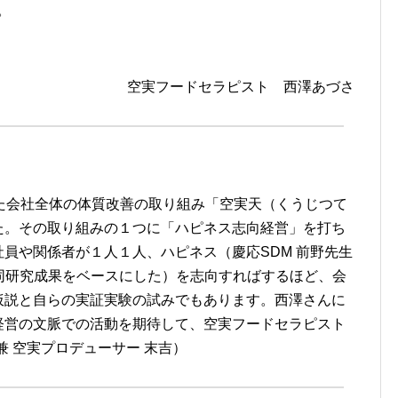
。
空実フードセラピスト 西澤あづさ
た会社全体の体質改善の取り組み「空実天（くうじつて
た。その取り組みの１つに「ハピネス志向経営」を打ち
員や関係者が１人１人、ハピネス（慶応SDM 前野先生
の共同研究成果をベースにした）を志向すればするほど、会
仮説と自らの実証実験の試みでもあります。西澤さんに
経営の文脈での活動を期待して、空実フードセラピスト
 兼 空実プロデューサー 末吉）