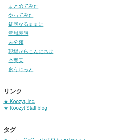
まとめてみた
やってみた
徒然なるままに
意思表明
未分類
現場からこんにちは
空実天
食うじっと
リンク
★ Koozyt, Inc.
★ Koozyt Staff blog
タグ
GnG
IoT
Q.board