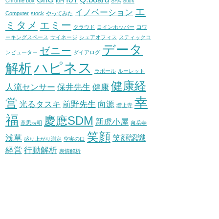
Chrome box
IoH
SFA
Stick
エ
イノベーション
Computer
stock
やってみた
ミタメ
エミー
クラウド
コインホッパー
コワ
ーキングスペース
サイネージ
シェアオフィス
スティックコ
データ
ゼニー
ンピューター
ダイアログ
ハピネス
解析
ラポール
ルーレット
健康経
人流センサー
保井先生
健康
幸
営
光るタスキ
前野先生
向源
増上寺
福
慶應SDM
新虎小屋
意思表明
泉岳寺
笑顔
浅草
笑顔認識
盛り上がり測定
空実の口
経営
行動解析
表情解析