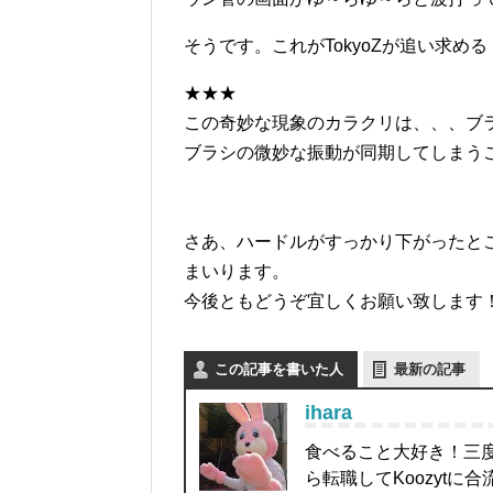
そうです。これがTokyoZが追い求め
★★★
この奇妙な現象のカラクリは、、、ブ
ブラシの微妙な振動が同期してしまう
さあ、ハードルがすっかり下がったとこ
まいります。
今後ともどうぞ宜しくお願い致します
この記事を書いた人
最新の記事
ihara
食べること大好き！三度
ら転職してKoozyt