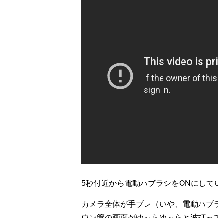
5秒付近から電動ハブラシをONにして
カメラ全体が手ブレ（いや、電動ハブ
ウン管の画面がゆ～らゆ～らと波打っ