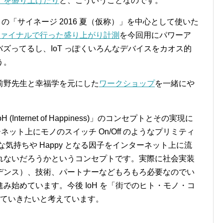
」を盛り上げたり
と、こういうことなのです。
りの「サイネージ 2016 夏（仮称）」を中心として使いた
ファイナルで行った盛り上がり計測
を今回用にパワーア
がバズってるし、IoT っぽくいろんなデバイスをカオス的
う。
前野先生と幸福学を元にした
ワークショップ
を一緒にや
Internet of Happiness)」のコンセプトとその実現に
ネット上にモノのスイッチ On/Off のようなプリミティ
y な気持ちや Happy となる因子をインターネット上に流
れないだろうかというコンセプトです。実際に社会実装
デンス）、技術、パートナーなどもろもろ必要なのでい
み始めています。今後 IoH を「街でのヒト・モノ・コ
していきたいと考えています。