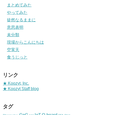
まとめてみた
やってみた
徒然なるままに
意思表明
未分類
現場からこんにちは
空実天
食うじっと
リンク
★ Koozyt, Inc.
★ Koozyt Staff blog
タグ
GnG
IoT
Q.board