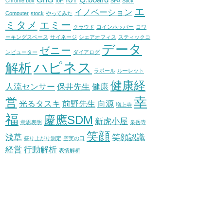
Chrome box
IoH
SFA
Stick
エ
イノベーション
Computer
stock
やってみた
ミタメ
エミー
クラウド
コインホッパー
コワ
ーキングスペース
サイネージ
シェアオフィス
スティックコ
データ
ゼニー
ンピューター
ダイアログ
ハピネス
解析
ラポール
ルーレット
健康経
人流センサー
保井先生
健康
幸
営
光るタスキ
前野先生
向源
増上寺
福
慶應SDM
新虎小屋
意思表明
泉岳寺
笑顔
浅草
笑顔認識
盛り上がり測定
空実の口
経営
行動解析
表情解析