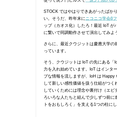
使って虎ノ門ヒルズで
「虎ノ門街バル
STOCK ではやはりできあがったばか
い。そうだ、昨年末に
ニコニコ学会β
ップ（カオス化）したろ！最近 IoT 
に繋いで同調動作させて演出してみよ
さらに、最近クウジットは慶應大学の
っています。
そう、クウジットは IoT の先にある「IoH (
力を入れ始めています。IoT はインター
ブな情報を流しますが、IoH は Happ
して新しい感性価値を扱う仕組がつく
していくためには理念や裏付け（エビ
ろいろな人たちと組んで少しずつ前に進
トをおもしろく」を支える1つの柱に