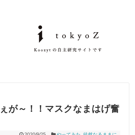
ぇが～！！マスクなまはげ奮
2020/9/25
やってみた
,
徒然なるままに