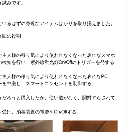
う試みです。
ているはずの身近なアイテムばかりを取り揃えました。
今回の役割
ご主人様の移り気により使われなくなった哀れなスマホ
検知を行い、紫外線蛍光灯On/Offのトリガーを発する
ご主人様の移り気により使われなくなった哀れなPC
ーを中継し、スマートコンセントを制御する
うだろうと購入したが、使い道がなく、開封すらされて
受け、消毒装置の電源をOn/Offする