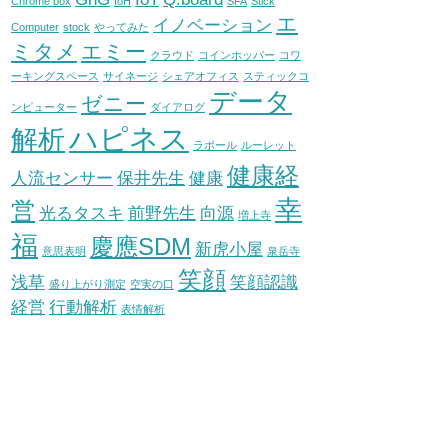
Chrome box
IoH
SFA
Stick
エ
イノベーション
Computer
stock
やってみた
ミタメ
エミー
クラウド
コインホッパー
コワ
ーキングスペース
サイネージ
シェアオフィス
スティックコ
データ
ゼニー
ンピューター
ダイアログ
ハピネス
解析
ラポール
ルーレット
健康経
人流センサー
保井先生
健康
幸
営
光るタスキ
前野先生
向源
増上寺
福
慶應SDM
新虎小屋
意思表明
泉岳寺
笑顔
浅草
笑顔認識
盛り上がり測定
空実の口
経営
行動解析
表情解析