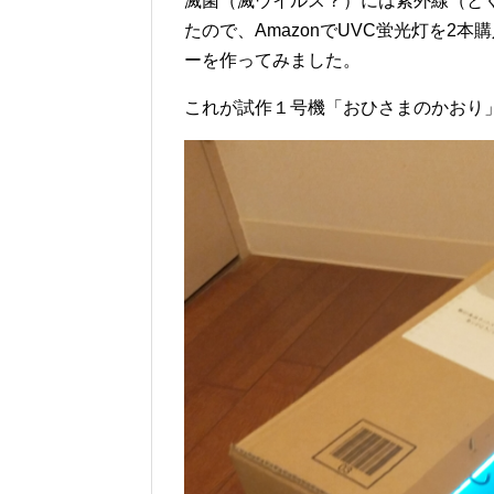
滅菌（滅ウイルス？）には紫外線（と
たので、AmazonでUVC蛍光灯を2
ーを作ってみました。
これが試作１号機「おひさまのかおり