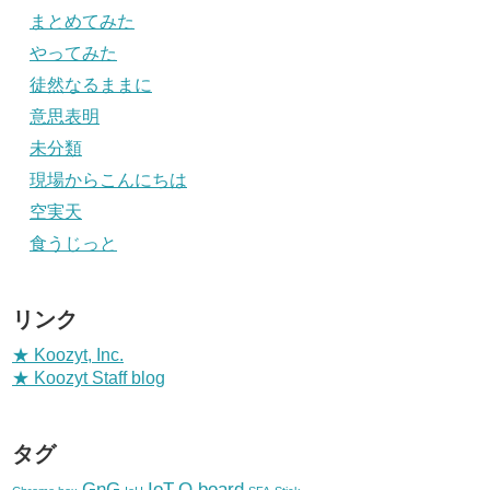
まとめてみた
やってみた
徒然なるままに
意思表明
未分類
現場からこんにちは
空実天
食うじっと
リンク
★ Koozyt, Inc.
★ Koozyt Staff blog
タグ
GnG
IoT
Q.board