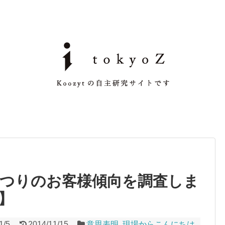
芝まつりのお客様傾向を調査しま
】
1/5
2014/11/15
意思表明
,
現場からこんにちは