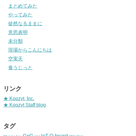
まとめてみた
やってみた
徒然なるままに
意思表明
未分類
現場からこんにちは
空実天
食うじっと
リンク
★ Koozyt, Inc.
★ Koozyt Staff blog
タグ
GnG
IoT
Q.board