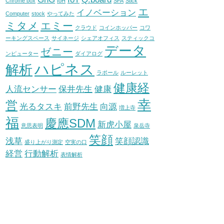
Chrome box
IoH
SFA
Stick
エ
イノベーション
Computer
stock
やってみた
ミタメ
エミー
クラウド
コインホッパー
コワ
ーキングスペース
サイネージ
シェアオフィス
スティックコ
データ
ゼニー
ンピューター
ダイアログ
ハピネス
解析
ラポール
ルーレット
健康経
人流センサー
保井先生
健康
幸
営
光るタスキ
前野先生
向源
増上寺
福
慶應SDM
新虎小屋
意思表明
泉岳寺
笑顔
浅草
笑顔認識
盛り上がり測定
空実の口
経営
行動解析
表情解析