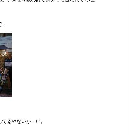
ぞ、、
してるやないかーい。