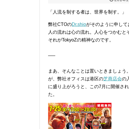
「人流を制する者は、世界を制す。」
弊社CTOの
Dr.shio
がそのように申して
人の流れは心の流れ。人心をつかむと
それがTokyoZの精神なのです。
—–
まあ、そんなことは置いときましょう
が、弊社オフィスは港区の
芝商店会
の
に盛り上がろうと、この7月に開催され
た。