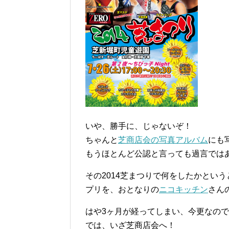
いや、勝手に、じゃないぞ！
ちゃんと
芝商店会の写真アルバム
にも
もうほとんど公認と言っても過言では
その2014芝まつりで何をしたかとい
プリを、おとなりの
ニコキッチン
さん
はや3ヶ月が経ってしまい、今更なの
では、いざ芝商店会へ！