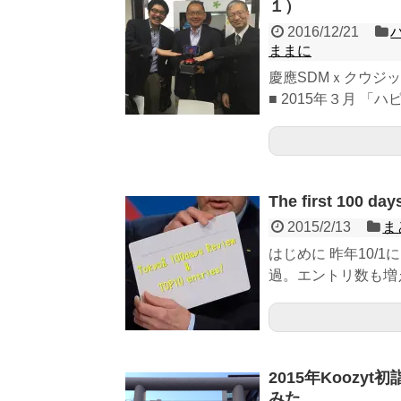
１）
2016/12/21
ままに
慶應SDMｘクウジ
■ 2015年３月 「ハ
The first 100 d
2015/2/13
ま
はじめに 昨年10/1
過。エントリ数も増え
2015年Kooz
みた