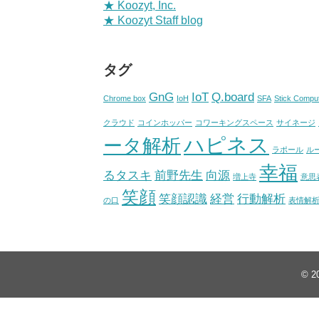
★ Koozyt, Inc.
★ Koozyt Staff blog
タグ
GnG
IoT
Q.board
Chrome box
IoH
SFA
Stick Compu
クラウド
コインホッパー
コワーキングスペース
サイネージ
ハピネス
ータ解析
ラポール
ル
幸福
るタスキ
前野先生
向源
増上寺
意思
笑顔
笑顔認識
経営
行動解析
の口
表情解
© 2