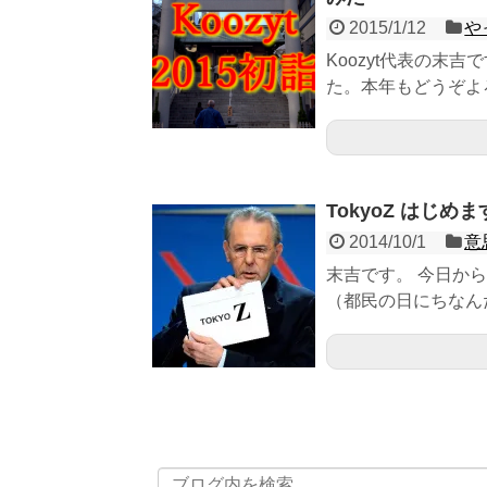
2015/1/12
や
Koozyt代表の末
た。本年もどうぞよろ
TokyoZ はじめ
2014/10/1
意
末吉です。 今日から
（都民の日にちなんだ