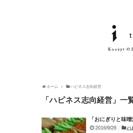
ホーム
ハピネス志向経営
「
ハピネス志向経営
」
一
「おにぎりと味噌
2016/9/28
ハ