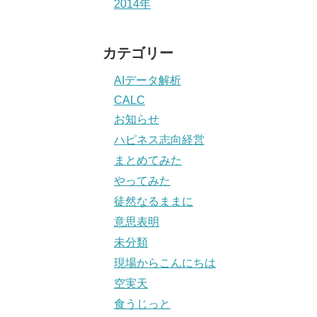
2014年
カテゴリー
AIデータ解析
CALC
お知らせ
ハピネス志向経営
まとめてみた
やってみた
徒然なるままに
意思表明
未分類
現場からこんにちは
空実天
食うじっと