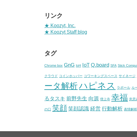
リンク
★ Koozyt, Inc.
★ Koozyt Staff blog
タグ
GnG
IoT
Q.board
Chrome box
IoH
SFA
Stick Compu
クラウド
コインホッパー
コワーキングスペース
サイネージ
ハピネス
ータ解析
ラポール
ル
幸福
るタスキ
前野先生
向源
増上寺
意思
笑顔
笑顔認識
経営
行動解析
の口
表情解