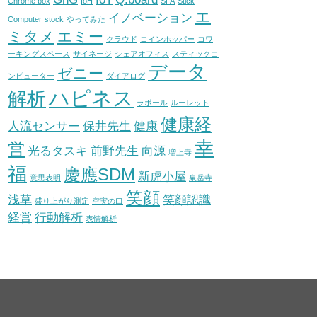
Chrome box
IoH
SFA
Stick
エ
イノベーション
Computer
stock
やってみた
ミタメ
エミー
クラウド
コインホッパー
コワ
ーキングスペース
サイネージ
シェアオフィス
スティックコ
データ
ゼニー
ンピューター
ダイアログ
ハピネス
解析
ラポール
ルーレット
健康経
人流センサー
保井先生
健康
幸
営
光るタスキ
前野先生
向源
増上寺
福
慶應SDM
新虎小屋
意思表明
泉岳寺
笑顔
浅草
笑顔認識
盛り上がり測定
空実の口
経営
行動解析
表情解析