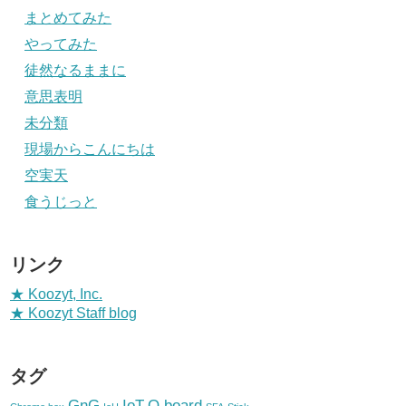
まとめてみた
やってみた
徒然なるままに
意思表明
未分類
現場からこんにちは
空実天
食うじっと
リンク
★ Koozyt, Inc.
★ Koozyt Staff blog
タグ
GnG
IoT
Q.board