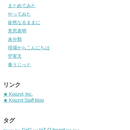
まとめてみた
やってみた
徒然なるままに
意思表明
未分類
現場からこんにちは
空実天
食うじっと
リンク
★ Koozyt, Inc.
★ Koozyt Staff blog
タグ
GnG
IoT
Q.board