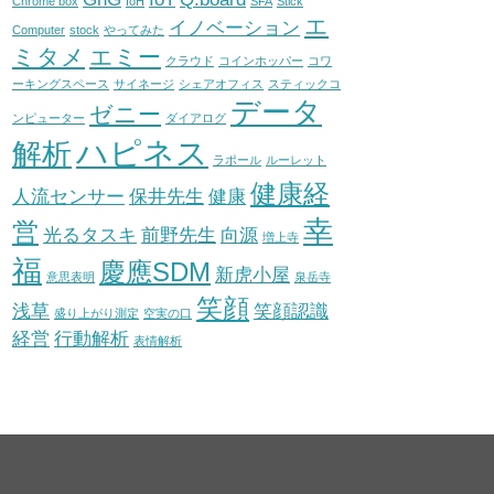
Chrome box
IoH
SFA
Stick
エ
イノベーション
Computer
stock
やってみた
ミタメ
エミー
クラウド
コインホッパー
コワ
ーキングスペース
サイネージ
シェアオフィス
スティックコ
データ
ゼニー
ンピューター
ダイアログ
ハピネス
解析
ラポール
ルーレット
健康経
人流センサー
保井先生
健康
幸
営
光るタスキ
前野先生
向源
増上寺
福
慶應SDM
新虎小屋
意思表明
泉岳寺
笑顔
浅草
笑顔認識
盛り上がり測定
空実の口
経営
行動解析
表情解析