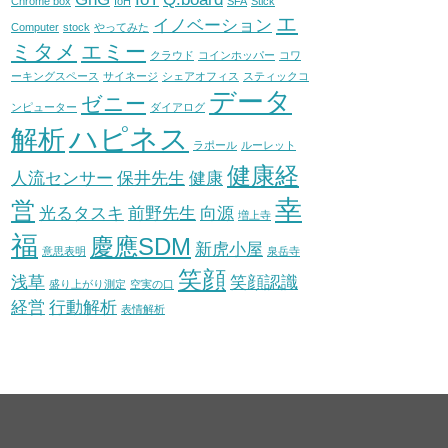
Chrome box
IoH
SFA
Stick
エ
イノベーション
Computer
stock
やってみた
ミタメ
エミー
クラウド
コインホッパー
コワ
ーキングスペース
サイネージ
シェアオフィス
スティックコ
データ
ゼニー
ンピューター
ダイアログ
ハピネス
解析
ラポール
ルーレット
健康経
人流センサー
保井先生
健康
幸
営
光るタスキ
前野先生
向源
増上寺
福
慶應SDM
新虎小屋
意思表明
泉岳寺
笑顔
浅草
笑顔認識
盛り上がり測定
空実の口
経営
行動解析
表情解析