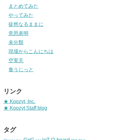
まとめてみた
やってみた
徒然なるままに
意思表明
未分類
現場からこんにちは
空実天
食うじっと
リンク
★ Koozyt, Inc.
★ Koozyt Staff blog
タグ
GnG
IoT
Q.board