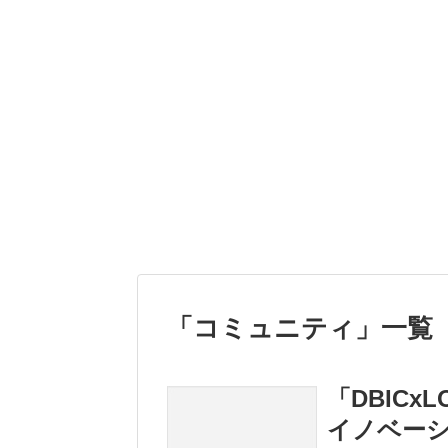
「
コミュニティ
」
一覧
「DBICx
イノベー